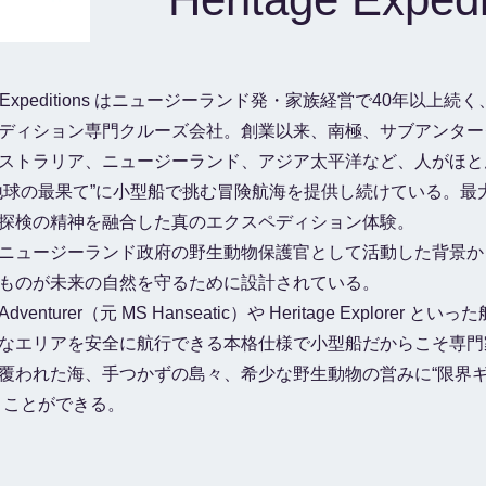
age Expeditions はニュージーランド発・家族経営で40年以上
ディション専門クルーズ会社。創業以来、南極、サブアンター
ストラリア、ニュージーランド、アジア太平洋など、人がほと
地球の最果て”に小型船で挑む冒険航海を提供し続けている。最
探検の精神を融合した真のエクスペディション体験。
ニュージーランド政府の野生動物保護官として活動した背景か
ものが未来の自然を守るために設計されている。
e Adventurer（元 MS Hanseatic）や Heritage Explorer といっ
なエリアを安全に航行できる本格仕様で小型船だからこそ専門
覆われた海、手つかずの島々、希少な野生動物の営みに“限界
くことができる。