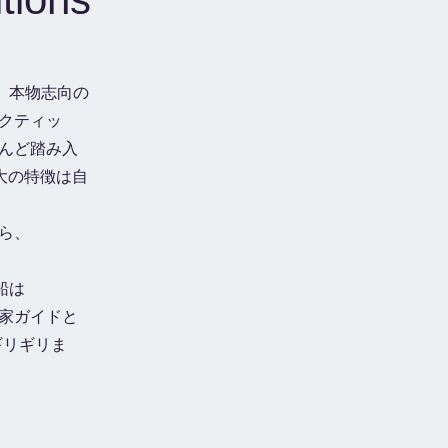
続く、本物志向の
クティッ
んど踏み入
大の特徴は自
ら、
た船は
家ガイドと
ギリギリま