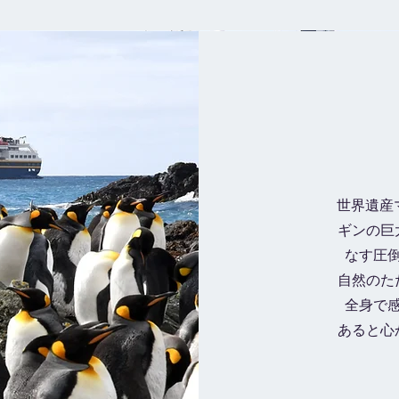
世界遺産
ギンの巨
なす圧
自然のた
全身で
あると心