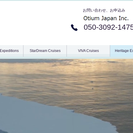
​お問い合わせ、お申込み
050-3092-147
Expeditions
StarDream Cruises
VIVA Cruises
Heritage E