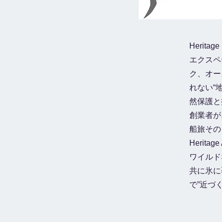
Herit
エクスペ
ク、オー
れない“
然保護と
創業者が
船旅その
Heritag
ワイルド
共に氷に
で”近づ