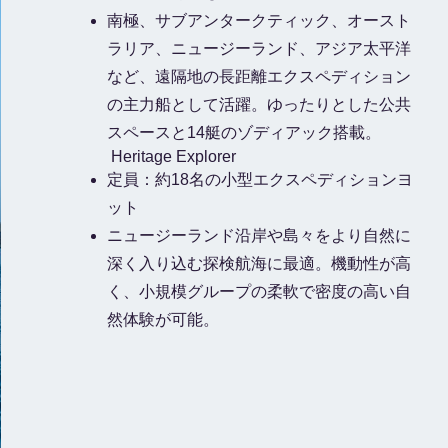
南極、サブアンタークティック、オースト
ラリア、ニュージーランド、アジア太平洋
など、遠隔地の長距離エクスペディション
の主力船として活躍。
ゆったりとした公共
スペースと14艇のゾディアック搭載。
Heritage Explorer
定員：約18名の小型エクスペディションヨ
ット
ニュージーランド沿岸や島々をより自然に
深く入り込む探検航海に最適。
機動性が高
く、小規模グループの柔軟で密度の高い自
然体験が可能
。