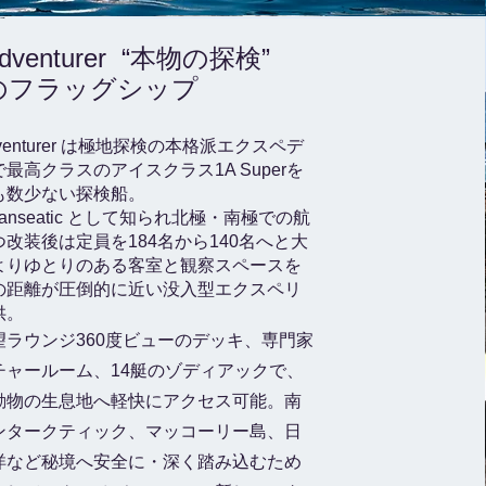
 Adventurer “本物の探検”
のフラッグシップ
 Adventurer は極地探検の本格派エクスペデ
最高クラスのアイスクラス1A Superを
も数少ない探検船。
anseatic として知られ北極・南極での航
改装後は定員を184名から140名へと大
よりゆとりのある客室と観察スペースを
の距離が圧倒的に近い没入型エクスペリ
供。
望ラウンジ360度ビューのデッキ、専門家
チャールーム、14艇のゾディアックで、
動物の生息地へ軽快にアクセス可能。南
ンタークティック、マッコーリー島、日
洋など秘境へ安全に・深く踏み込むため