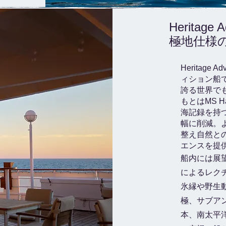
Heritage
極地仕様
Heritage
ィション船で
誇る世界で
もとはMS H
海記録を持つ
幅に削減。
整え自然と
エンスを提
船内には展
によるレク
氷縁や野生
極、サブア
本、南太平